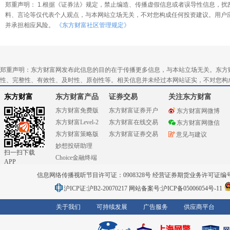
郑重声明： 1.根据《证券法》规定，禁止编造、传播虚假信息或者误导性信息，扰
料、言论等仅代表个人观点，与本网站立场无关，不对您构成任何投资建议。用户
并承担相应风险。
《东方财富社区管理规定》
郑重声明：东方财富网发布此信息的目的在于传播更多信息，与本站立场无关。东方
性、完整性、有效性、及时性、原创性等。相关信息并未经过本网站证实，不对您构
东方财富
东方财富产品
证券交易
关注东方财富
东方财富免费版
东方财富证券开户
东方财富网微博
东方财富Level-2
东方财富在线交易
东方财富网微信
东方财富策略版
东方财富证券交易
意见与建议
妙想投研助理
扫一扫下载
Choice金融终端
APP
信息网络传播视听节目许可证：0908328号 经营证券期货业务许可证编号：91310
沪ICP证:沪B2-20070217
网站备案号:沪ICP备05006054号-11
关于我们
可持续发展
广告服务
供应商平台