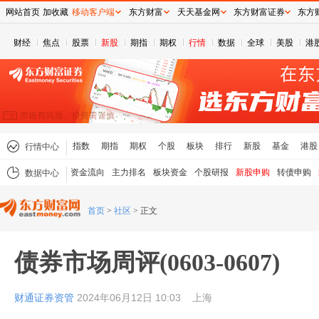
网站首页
加收藏
移动客户端
东方财富
天天基金网
东方财富证券
东方
财经
焦点
股票
新股
期指
期权
行情
数据
全球
美股
港
指数
期指
期权
个股
板块
排行
新股
基金
港股
行情中心
资金流向
主力排名
板块资金
个股研报
新股申购
转债申购
数据中心
首页
>
社区
>
正文
债券市场周评(0603-0607)
财通证券资管
2024年06月12日 10:03
上海