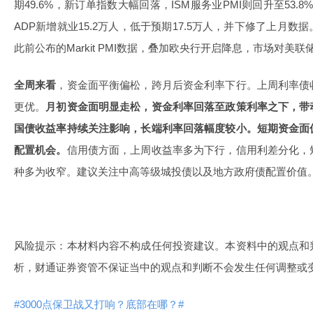
期49.6%，新订单指数大幅回落，ISM服务业PMI则回升至53.
ADP新增就业15.2万人，低于预期17.5万人，并下修了上月
此前公布的Markit PMI数据，叠加欧央行开启降息，市场对美
全周来看
，资金面平衡偏松，跨月后资金利率下行。上周利率债
更优。
月初资金面明显走松，资金利率回落至政策利率之下，带
国债收益率持续关注影响，长端利率回落幅度较小。短期资金面
配置机会。
信用债方面，上周收益率多为下行，信用利差分化，
种多为收窄。建议关注中高等级城投债以及地方政府债配置价值
风险提示：本材料内容不构成任何投资建议。本资料中的观点和
析，财通证券资管不保证当中的观点和判断不会发生任何调整或
#3000点保卫战又打响？底部在哪？#