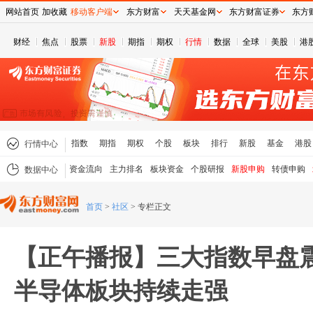
网站首页
加收藏
移动客户端
东方财富
天天基金网
东方财富证券
东方
财经
焦点
股票
新股
期指
期权
行情
数据
全球
美股
港
指数
期指
期权
个股
板块
排行
新股
基金
港股
行情中心
资金流向
主力排名
板块资金
个股研报
新股申购
转债申购
数据中心
首页
>
社区
>
专栏正文
【正午播报】三大指数早盘震
半导体板块持续走强