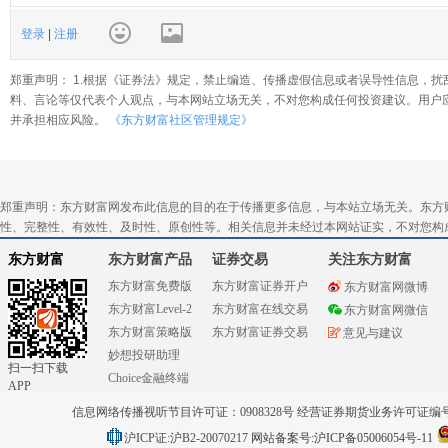
登录
|
注册
郑重声明： 1.根据《证券法》规定，禁止编造、传播虚假信息或者误导性信息，扰
料、言论等仅代表个人观点，与本网站立场无关，不对您构成任何投资建议。用户
并承担相应风险。
《东方财富社区管理规定》
郑重声明：东方财富网发布此信息的目的在于传播更多信息，与本站立场无关。东方
性、完整性、有效性、及时性、原创性等。相关信息并未经过本网站证实，不对您构
东方财富
东方财富产品
证券交易
关注东方财富
东方财富免费版
东方财富证券开户
东方财富网微博
东方财富Level-2
东方财富在线交易
东方财富网微信
东方财富策略版
东方财富证券交易
意见与建议
妙想投研助理
扫一扫下载
Choice金融终端
APP
信息网络传播视听节目许可证：0908328号 经营证券期货业务许可证编号：91310
沪ICP证:沪B2-20070217
网站备案号:沪ICP备05006054号-11