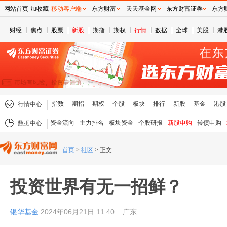
网站首页
加收藏
移动客户端
东方财富
天天基金网
东方财富证券
东方
财经
焦点
股票
新股
期指
期权
行情
数据
全球
美股
港
指数
期指
期权
个股
板块
排行
新股
基金
港股
行情中心
资金流向
主力排名
板块资金
个股研报
新股申购
转债申购
数据中心
首页
>
社区
>
正文
投资世界有无一招鲜？
银华基金
2024年06月21日 11:40
广东