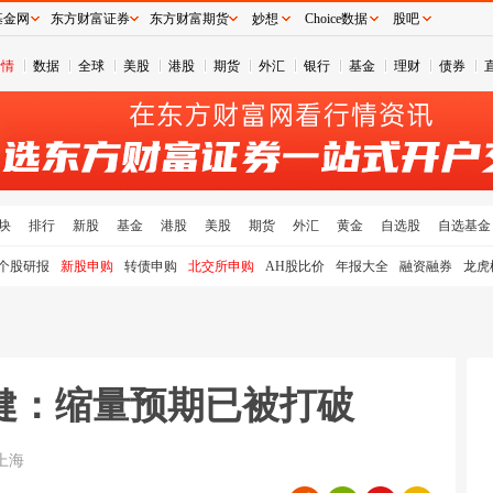
基金网
东方财富证券
东方财富期货
妙想
Choice数据
股吧
行情
数据
全球
美股
港股
期货
外汇
银行
基金
理财
债券
块
排行
新股
基金
港股
美股
期货
外汇
黄金
自选股
自选基金
个股研报
新股申购
转债申购
北交所申购
AH股比价
年报大全
融资融券
龙虎
健：缩量预期已被打破
上海