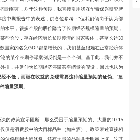
了“缩量预期”，对于这种预期，我直接引用我在华泰保兴研究智
4年度中期报告中的表述，供各位参考：“但我们倾向于认为部
理的水平，很多个股的股价隐含了长期经济规模缩量的预期，
某些阶段，存在经济增长长期停滞的国家实体，甚至长达30
数国家的名义GDP都是增长的，我们甚至很难在正常经济体
讨论的某个长期停滞案例反倒是一个个例。基于此，我们并不
限外推，并延伸为长期经济停滞甚至缩量的假设，因此也认为
已经不低，而潜在收益的兑现需要这种缩量预期的证伪
。”显
种缩量预期
。
决的政策宣示阻断，那么受困于缩量预期的、大量的10-15
天仅仅是消费股中的大目标品种（如白酒）、政策表述直接相
网的估值得到大幅修复，还有大量的品种并无明显上涨。这其