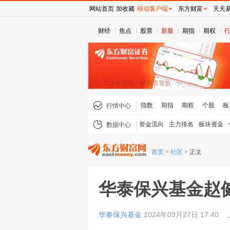
网站首页
加收藏
移动客户端
东方财富
天天
财经
焦点
股票
新股
期指
期权
指数
期指
期权
个股
板
行情中心
资金流向
主力排名
板块资金
数据中心
首页
>
社区
>
正文
华泰保兴基金赵
华泰保兴基金
2024年09月27日 17:40