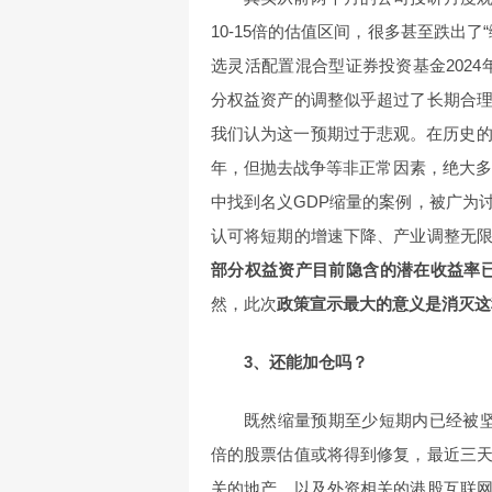
10-15倍的估值区间，很多甚至跌出
选灵活配置混合型证券投资基金202
分权益资产的调整似乎超过了长期合
我们认为这一预期过于悲观。在历史的
年，但抛去战争等非正常因素，绝大多
中找到名义GDP缩量的案例，被广为
认可将短期的增速下降、产业调整无
部分权益资产目前隐含的潜在收益率
然，此次
政策宣示最大的意义是消灭这
3、还能加仓吗？
既然缩量预期至少短期内已经被坚
倍的股票估值或将得到修复，最近三
关的地产，以及外资相关的港股互联