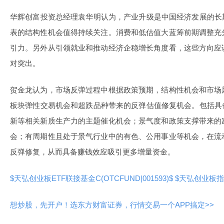
华辉创富投资总经理袁华明认为，产业升级是中国经济发展的长
表的结构性机会值得持续关注。消费和低估值大蓝筹前期调整充
引力。另外从引领就业和推动经济企稳增长角度看，这些方向应
对突出。
贺金龙认为，市场反弹过程中根据政策预期，结构性机会和市场
板块弹性交易机会和超跌品种带来的反弹估值修复机会。包括具
新等相关新质生产力的主题催化机会；景气度和政策支撑带来的
会；有周期性且处于景气行业中的有色、公用事业等机会，在流
反弹修复，从而具备赚钱效应吸引更多增量资金。
$天弘创业板ETF联接基金C(OTCFUND|001593)$
$天弘创业板指数增
想炒股，先开户！选东方财富证券，行情交易一个APP搞定>>