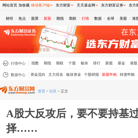
网站首页
加收藏
移动客户端
东方财富
天天基金网
东方财富证券
东方
财经
焦点
股票
新股
期指
期权
行情
数据
全球
美股
港
指数
期指
期权
个股
板块
排行
新股
基金
港股
行情中心
资金流向
主力排名
板块资金
个股研报
新股申购
转债申购
数据中心
首页
>
社区
>
正文
A股大反攻后，要不要持基
择……