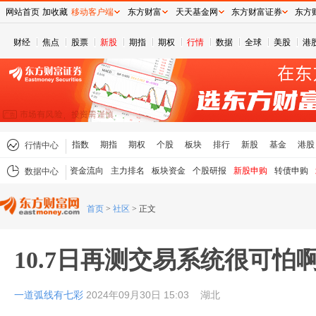
网站首页
加收藏
移动客户端
东方财富
天天基金网
东方财富证券
东方
财经
焦点
股票
新股
期指
期权
行情
数据
全球
美股
港
指数
期指
期权
个股
板块
排行
新股
基金
港股
行情中心
资金流向
主力排名
板块资金
个股研报
新股申购
转债申购
数据中心
首页
>
社区
>
正文
10.7日再测交易系统很可怕
一道弧线有七彩
2024年09月30日 15:03
湖北