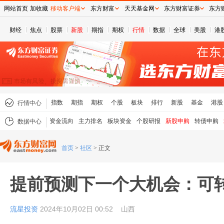
网站首页
加收藏
移动客户端
东方财富
天天基金网
东方财富证券
东方
财经
焦点
股票
新股
期指
期权
行情
数据
全球
美股
港
指数
期指
期权
个股
板块
排行
新股
基金
港股
行情中心
资金流向
主力排名
板块资金
个股研报
新股申购
转债申购
数据中心
首页
>
社区
>
正文
提前预测下一个大机会：可
流星投资
2024年10月02日 00:52
山西