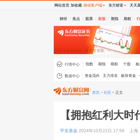
网站首页
加收藏
移动客户端
东方财富
天天
财经
焦点
股票
新股
期指
期权
指数
期指
期权
个股
板
行情中心
资金流向
主力排名
板块资金
数据中心
首页
>
社区
>
正文
【拥抱红利大时
平安基金
2024年10月22日 17:58
上海