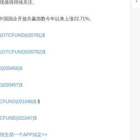
现值得持续关注。
，富时中国国企开放共赢指数今年以来上涨22.71%。
FUND|020781)$
CFUND|020782)$
20456)$
20457)$
ND|021046)$
$
ND|021047)$
交易一个APP搞定>>