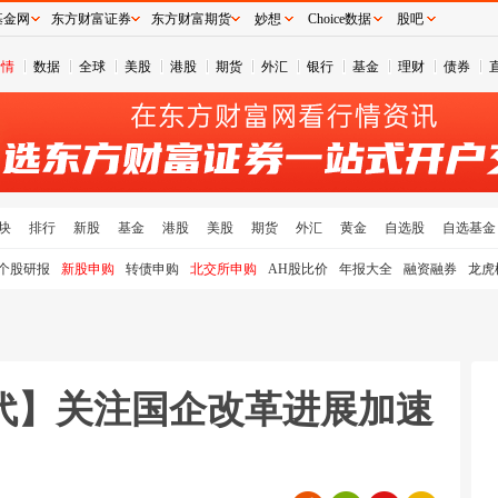
基金网
东方财富证券
东方财富期货
妙想
Choice数据
股吧
行情
数据
全球
美股
港股
期货
外汇
银行
基金
理财
债券
块
排行
新股
基金
港股
美股
期货
外汇
黄金
自选股
自选基金
个股研报
新股申购
转债申购
北交所申购
AH股比价
年报大全
融资融券
龙虎
代】关注国企改革进展加速