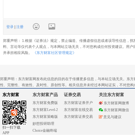
登录
|
注册
郑重声明： 1.根据《证券法》规定，禁止编造、传播虚假信息或者误导性信息，扰
料、言论等仅代表个人观点，与本网站立场无关，不对您构成任何投资建议。用户
并承担相应风险。
《东方财富社区管理规定》
郑重声明：东方财富网发布此信息的目的在于传播更多信息，与本站立场无关。东方
性、完整性、有效性、及时性、原创性等。相关信息并未经过本网站证实，不对您构
东方财富
东方财富产品
证券交易
关注东方财富
东方财富免费版
东方财富证券开户
东方财富网微博
东方财富Level-2
东方财富在线交易
东方财富网微信
东方财富策略版
东方财富证券交易
意见与建议
妙想投研助理
扫一扫下载
Choice金融终端
APP