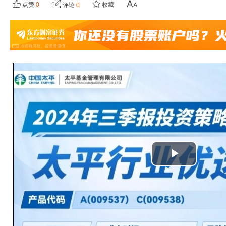
点赞
0
收藏
评论
0
播
放
视