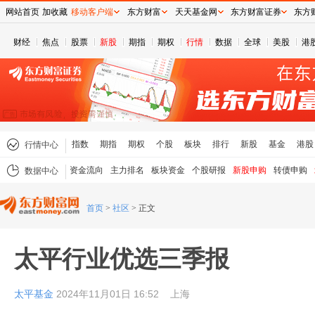
网站首页
加收藏
移动客户端
东方财富
天天基金网
东方财富证券
东方
财经
焦点
股票
新股
期指
期权
行情
数据
全球
美股
港
指数
期指
期权
个股
板块
排行
新股
基金
港股
行情中心
资金流向
主力排名
板块资金
个股研报
新股申购
转债申购
数据中心
首页
>
社区
>
正文
太平行业优选三季报
太平基金
2024年11月01日 16:52
上海