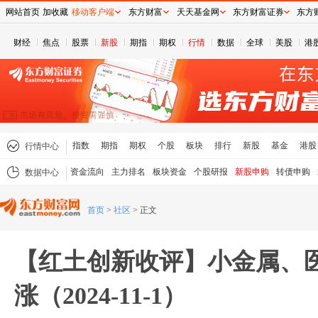
网站首页
加收藏
移动客户端
东方财富
天天基金网
东方财富证券
东方
财经
焦点
股票
新股
期指
期权
行情
数据
全球
美股
港
指数
期指
期权
个股
板块
排行
新股
基金
港股
行情中心
资金流向
主力排名
板块资金
个股研报
新股申购
转债申购
数据中心
首页
>
社区
>
正文
【红土创新收评】小金属、
涨（2024-11-1）