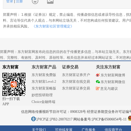
登录
|
注册
郑重声明： 1.根据《证券法》规定，禁止编造、传播虚假信息或者误导性信息，扰
料、言论等仅代表个人观点，与本网站立场无关，不对您构成任何投资建议。用户
并承担相应风险。
《东方财富社区管理规定》
郑重声明：东方财富网发布此信息的目的在于传播更多信息，与本站立场无关。东方
性、完整性、有效性、及时性、原创性等。相关信息并未经过本网站证实，不对您构
东方财富
东方财富产品
证券交易
关注东方财富
东方财富免费版
东方财富证券开户
东方财富网微博
东方财富Level-2
东方财富在线交易
东方财富网微信
东方财富策略版
东方财富证券交易
意见与建议
妙想投研助理
扫一扫下载
Choice金融终端
APP
信息网络传播视听节目许可证：0908328号 经营证券期货业务许可证编号：91310
沪ICP证:沪B2-20070217
网站备案号:沪ICP备05006054号-11
关于我们
可持续发展
广告服务
供应商平台