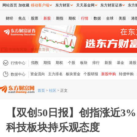
网站首页
加收藏
移动客户端
东方财富
天天基金网
东方财富证券
东方
财经
焦点
股票
新股
期指
期权
行情
数据
全球
美股
港
指数
期指
期权
个股
板块
排行
新股
基金
港股
行情中心
资金流向
主力排名
板块资金
个股研报
新股申购
转债申购
数据中心
首页
>
社区
>
正文
【双创50日报】创指涨近3
科技板块持乐观态度