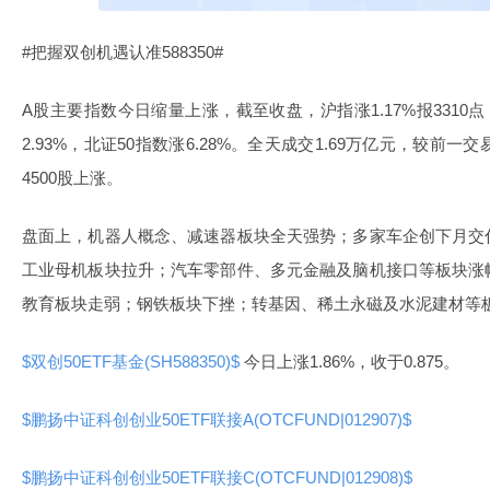
#把握双创机遇认准588350#
A股主要指数今日缩量上涨，截至收盘，沪指涨1.17%报3310点
2.93%，北证50指数涨6.28%。全天成交1.69万亿元，较前一
4500股上涨。
盘面上，机器人概念、减速器板块全天强势；多家车企创下月交
工业母机板块拉升；汽车零部件、多元金融及脑机接口等板块涨
教育板块走弱；钢铁板块下挫；转基因、稀土永磁及水泥建材等
$双创50ETF基金(SH588350)$
今日上涨1.86%，收于0.875。
$鹏扬中证科创创业50ETF联接A(OTCFUND|012907)$
$鹏扬中证科创创业50ETF联接C(OTCFUND|012908)$