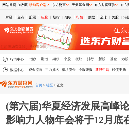
网站首页
加收藏
移动客户端
东方财富
天天基金网
东方财富证券
东方
财经
焦点
股票
新股
期指
期权
行情
数据
全球
美股
港
指数
期指
期权
个股
板块
排行
新股
基金
港股
行情中心
资金流向
主力排名
板块资金
个股研报
新股申购
转债申购
数据中心
首页
>
社区
>
正文
(第六届)华夏经济发展高峰论
影响力人物年会将于12月底