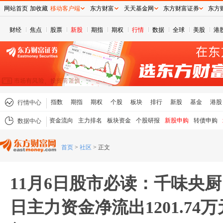
网站首页
加收藏
移动客户端
东方财富
天天基金网
东方财富证券
东方
财经
焦点
股票
新股
期指
期权
行情
数据
全球
美股
港
指数
期指
期权
个股
板块
排行
新股
基金
港股
行情中心
资金流向
主力排名
板块资金
个股研报
新股申购
转债申购
数据中心
首页
>
社区
>
正文
11月6日股市必读：千味央厨（
日主力资金净流出1201.74