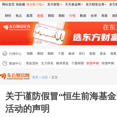
网站首页
加收藏
移动客户端
东方财富
天天基金网
东方财富证券
东方
财经
焦点
股票
新股
期指
期权
行情
数据
全球
美股
港
指数
期指
期权
个股
板块
排行
新股
基金
港股
行情中心
资金流向
主力排名
板块资金
个股研报
新股申购
转债申购
数据中心
首页
>
社区
>
正文
关于谨防假冒“恒生前海基金
活动的声明