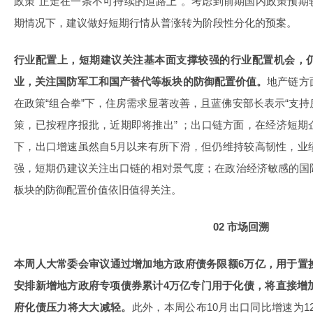
政策“正走在一条不可持续的道路上”。考虑到前期国内政策预
期情况下，建议做好短期行情从普涨转为阶段性分化的预案。
行业配置上，短期建议关注基本面支撑较强的行业配置机会，
业，关注国防军工和国产替代等板块的防御配置价值。
地产链方
在政策“组合拳”下，住房需求显著改善，且蓝佛安部长表示“支
策，已按程序报批，近期即将推出” ；出口链方面，在经济短
下，出口增速虽然自5月以来有所下滑，但仍维持较高韧性，业
强，短期仍建议关注出口链的相对景气度；在政治经济敏感的国
板块的防御配置价值依旧值得关注。
02 市场回溯
本周人大常委会审议通过增加地方政府债务限额6万亿，用于置
安排新增地方政府专项债券累计4万亿专门用于化债，将直接增
府化债压力将大大减轻。
此外，本周公布10月出口同比增速为12