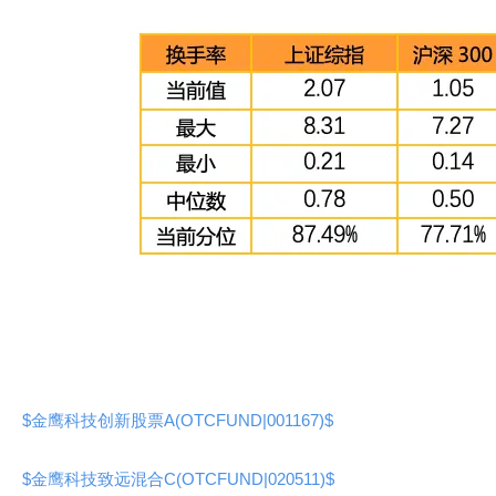
$金鹰科技创新股票A(OTCFUND|001167)$
$金鹰科技致远混合C(OTCFUND|020511)$