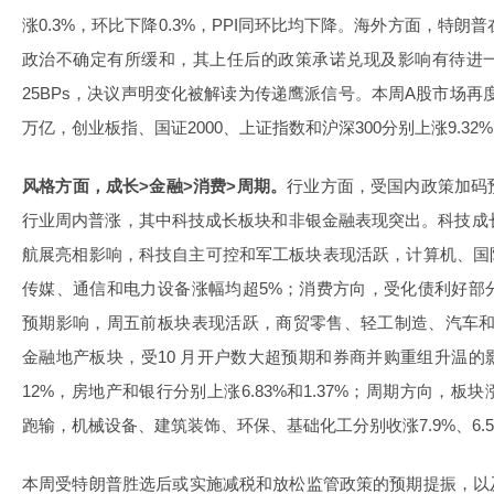
涨0.3%，环比下降0.3%，PPI同环比均下降。海外方面，特朗
政治不确定有所缓和，其上任后的政策承诺兑现及影响有待进
25BPs，决议声明变化被解读为传递鹰派信号。本周A股市场再
万亿，创业板指、国证2000、上证指数和沪深300分别上涨9.32%、8.
风格方面，成长>金融>消费>周期。
行业方面，受国内政策加码
行业周内普涨，其中科技成长板块和非银金融表现突出。科技成
航展亮相影响，科技自主可控和军工板块表现活跃，计算机、国
传媒、通信和电力设备涨幅均超5%；消费方向，受化债利好部
预期影响，周五前板块表现活跃，商贸零售、轻工制造、汽车和
金融地产板块，受10 月开户数大超预期和券商并购重组升温
12%，房地产和银行分别上涨6.83%和1.37%；周期方向，
跑输，机械设备、建筑装饰、环保、基础化工分别收涨7.9%、6.5%、
本周受特朗普胜选后或实施减税和放松监管政策的预期提振，以及