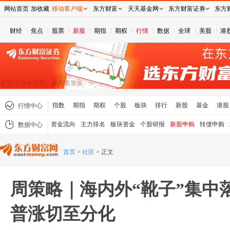
网站首页
加收藏
移动客户端
东方财富
天天基金网
东方财富证券
东方
财经
焦点
股票
新股
期指
期权
行情
数据
全球
美股
港
指数
期指
期权
个股
板块
排行
新股
基金
港股
行情中心
资金流向
主力排名
板块资金
个股研报
新股申购
转债申购
数据中心
首页
>
社区
>
正文
周策略｜海内外“靴子”集中
普涨切至分化