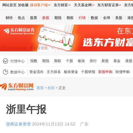
网站首页
加收藏
移动客户端
东方财富
天天基金网
东方财富证券
东方
财经
焦点
股票
新股
期指
期权
行情
数据
全球
美股
港
指数
期指
期权
个股
板块
排行
新股
基金
港股
行情中心
资金流向
主力排名
板块资金
个股研报
新股申购
转债申购
数据中心
首页
>
社区
>
正文
浙里午报
浙商证券资管
2024年11月13日 14:52
广东