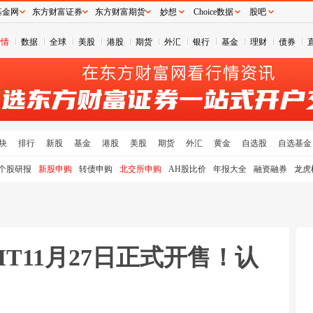
基金网
东方财富证券
东方财富期货
妙想
Choice数据
股吧
行情
数据
全球
美股
港股
期货
外汇
银行
基金
理财
债券
块
排行
新股
基金
港股
美股
期货
外汇
黄金
自选股
自选基金
个股研报
新股申购
转债申购
北交所申购
AH股比价
年报大全
融资融券
龙虎
IT11月27日正式开售！认