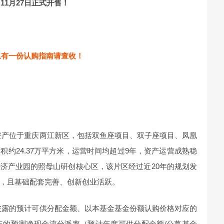
11月27日正式开售！
里有一份认购指南请查收！
施资产位于重庆两江新区，包括双鱼座项目、双子座项目、凤凰
积约24.37万平方米，运营时间均超过9年，资产运营成熟稳
济产业园的照母山研创核心区，该片区经过近20年的规划发
，且基础配套完善、创新创业活跃。
中披露的预计可供分配金额、以本基金基金份额认购价格对应的
5年的预测净现金流分派率（预计年度可供分配金额/公募基金