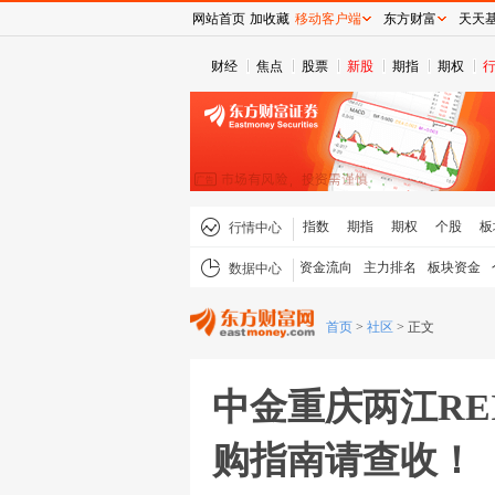
网站首页
加收藏
移动客户端
东方财富
天天
财经
焦点
股票
新股
期指
期权
指数
期指
期权
个股
板
行情中心
资金流向
主力排名
板块资金
数据中心
首页
>
社区
>
正文
中金重庆两江RE
购指南请查收！