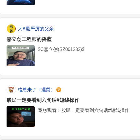
斯克再放大招！为实现芯片自给自足，SpaceX
首期投资额高达168亿美元#马斯克#芯片厂#特斯拉#
大A最严厉的父亲
嘉立创工程师的摇蓝
$C嘉立创(SZ001232)$
格总来了（涅槃）
股民一定要看到六句话#短线操作
邀您观看：股民一定要看到六句话#短线操作