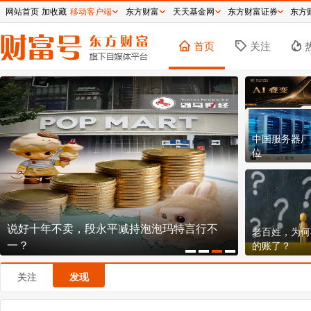
网站首页
加收藏
移动客户端
东方财富
天天基金网
东方财富证券
东方
首页
关注
中国服务器厂
位
说好十年不卖，段永平减持泡泡玛特言行不
150.8元！
老百姓，为何
一？
不贵？
的账了？
关注
发现