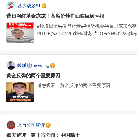
基少成多81
昔日网红基金凉凉！高溢价炒作面临巨额亏损
#炒股日记##复盘记录##强势机会##葛卫东加仓存
银LOF(SZ161226)$$全球芯片LOF(SH501225)$
呱呱蛙Investing
黄金反弹的两个重要原因
邀您观看：黄金反弹的两个重要原因
上市公司解读
每天解读一家上市公司：中国稀土