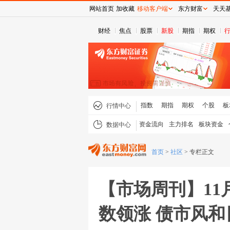
网站首页
加收藏
移动客户端
东方财富
天天
财经
焦点
股票
新股
期指
期权
指数
期指
期权
个股
板
行情中心
资金流向
主力排名
板块资金
数据中心
首页
>
社区
>
专栏正文
【市场周刊】11
数领涨 债市风和