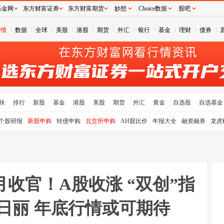
基金网
东方财富证券
东方财富期货
妙想
Choice数据
股吧
行情
数据
全球
美股
港股
期货
外汇
银行
基金
理财
债券
块
排行
新股
基金
港股
美股
期货
外汇
黄金
自选股
自选基金
个股研报
新股申购
转债申购
北交所申购
AH股比价
年报大全
融资融券
龙虎
月收官！A股收涨 “双创”指
日丽 年底行情或可期待