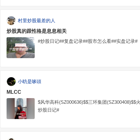
村里炒股最差的人
炒股真的跟性格是息息相关
#炒股日记##复盘记录##股市怎么看##实盘记录#
小昉是哆頭
MLCC
$风华高科(SZ000636)$$三环集团(SZ300408)$$
炒股日记#