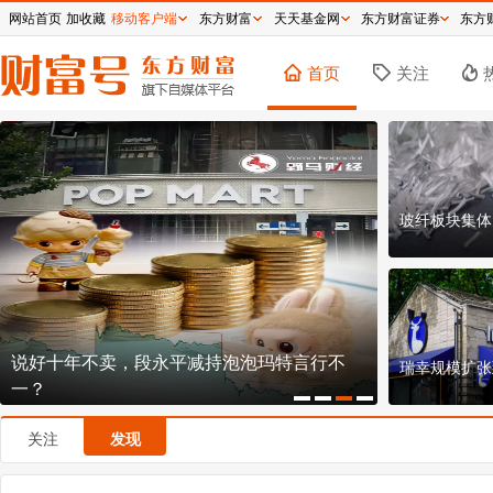
网站首页
加收藏
移动客户端
东方财富
天天基金网
东方财富证券
东方
首页
关注
玻纤板块集体
说好十年不卖，段永平减持泡泡玛特言行不
椰子水第一
瑞幸规模扩张
一？
谋
关注
发现