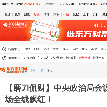
网站首页
加收藏
移动客户端
东方财富
天天基金网
东方财富证券
东方
财经
焦点
股票
新股
期指
期权
行情
数据
全球
美股
港
指数
期指
期权
个股
板块
排行
新股
基金
港股
行情中心
资金流向
主力排名
板块资金
个股研报
新股申购
转债申购
数据中心
首页
>
社区
>
正文
【磨刀侃财】中央政治局会
场全线飘红！