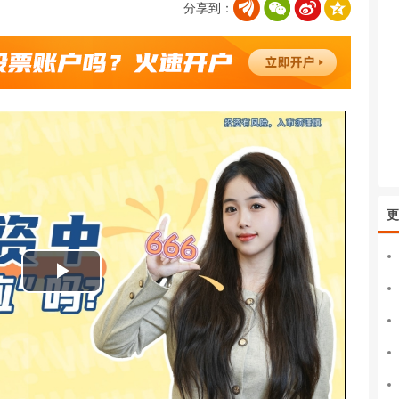
分享到：
更
播
放
视