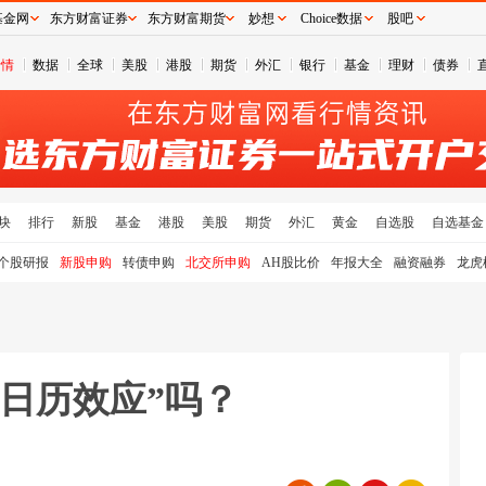
基金网
东方财富证券
东方财富期货
妙想
Choice数据
股吧
行情
数据
全球
美股
港股
期货
外汇
银行
基金
理财
债券
块
排行
新股
基金
港股
美股
期货
外汇
黄金
自选股
自选基金
个股研报
新股申购
转债申购
北交所申购
AH股比价
年报大全
融资融券
龙虎
日历效应”吗？