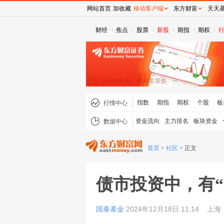
网站首页
加收藏
移动客户端
东方财富
天天
财经
焦点
股票
新股
期指
期权
指数
期指
期权
个股
板
行情中心
资金流向
主力排名
板块资金
数据中心
首页
>
社区
>
正文
债市投资中，有“
国泰基金
2024年12月18日 11:14
上海