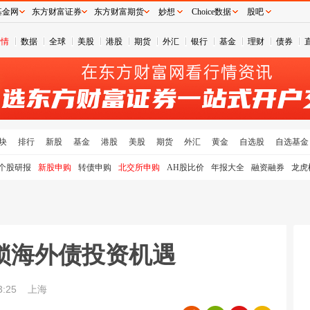
基金网
东方财富证券
东方财富期货
妙想
Choice数据
股吧
行情
数据
全球
美股
港股
期货
外汇
银行
基金
理财
债券
块
排行
新股
基金
港股
美股
期货
外汇
黄金
自选股
自选基金
个股研报
新股申购
转债申购
北交所申购
AH股比价
年报大全
融资融券
龙虎
锁海外债投资机遇
:25
上海