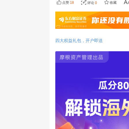
点赞
18
收藏
评论
0
四大权益礼包，开户即送