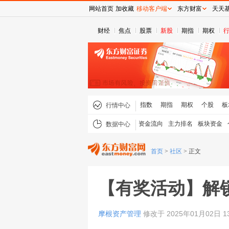
网站首页
加收藏
移动客户端
东方财富
天天
财经
焦点
股票
新股
期指
期权
指数
期指
期权
个股
板
行情中心
资金流向
主力排名
板块资金
数据中心
首页
>
社区
>
正文
【有奖活动】解
摩根资产管理
修改于 2025年01月02日 13