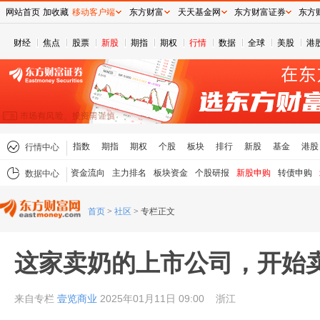
网站首页
加收藏
移动客户端
东方财富
天天基金网
东方财富证券
东方
财经
焦点
股票
新股
期指
期权
行情
数据
全球
美股
港
指数
期指
期权
个股
板块
排行
新股
基金
港股
行情中心
资金流向
主力排名
板块资金
个股研报
新股申购
转债申购
数据中心
首页
>
社区
>
专栏正文
这家卖奶的上市公司，开始
来自专栏
壹览商业
2025年01月11日 09:00
浙江