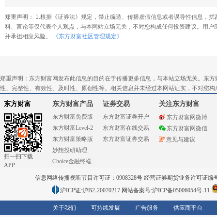
郑重声明： 1.根据《证券法》规定，禁止编造、传播虚假信息或者误导性信息，扰
料、言论等仅代表个人观点，与本网站立场无关，不对您构成任何投资建议。用户
并承担相应风险。
《东方财富社区管理规定》
郑重声明：东方财富网发布此信息的目的在于传播更多信息，与本站立场无关。东方
性、完整性、有效性、及时性、原创性等。相关信息并未经过本网站证实，不对您构
东方财富
东方财富产品
证券交易
关注东方财富
东方财富免费版
东方财富证券开户
东方财富网微博
东方财富Level-2
东方财富在线交易
东方财富网微信
东方财富策略版
东方财富证券交易
意见与建议
妙想投研助理
扫一扫下载
Choice金融终端
APP
信息网络传播视听节目许可证：0908328号 经营证券期货业务许可证编号：91310
沪ICP证:沪B2-20070217
网站备案号:沪ICP备05006054号-11
关于我们
可持续发展
广告服务
供应商平台