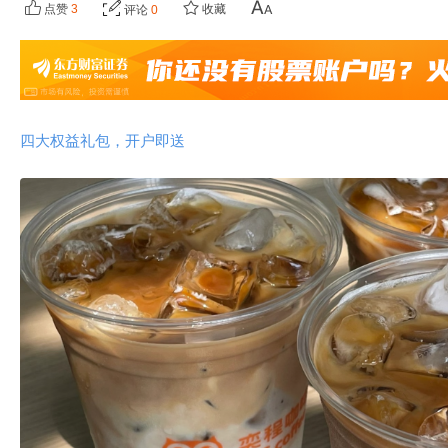
点赞
3
收藏
评论
0
四大权益礼包，开户即送