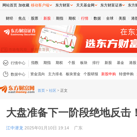
网站首页
加收藏
移动客户端
东方财富
天天基金网
东方财富证券
东方
财经
焦点
股票
新股
期指
期权
行情
数据
全球
美股
港
指数
期指
期权
个股
板块
排行
新股
基金
港股
行情中心
资金流向
主力排名
板块资金
个股研报
新股申购
转债申购
数据中心
首页
>
社区
>
正文
大盘准备下一阶段绝地反击
江中潜龙
2025年01月10日 19:14
广东