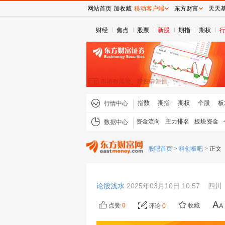
网站首页
加收藏
移动客户端
东方财富
天天
财经
焦点
股票
新股
期指
期权
指数
期指
期权
个股
板
行情中心
资金流向
主力排名
板块资金
数据中心
股吧首页
>
科创板吧
>
正文
论股浅水
2025年03月10日 10:57
四川
点赞
0
收藏
评论
0