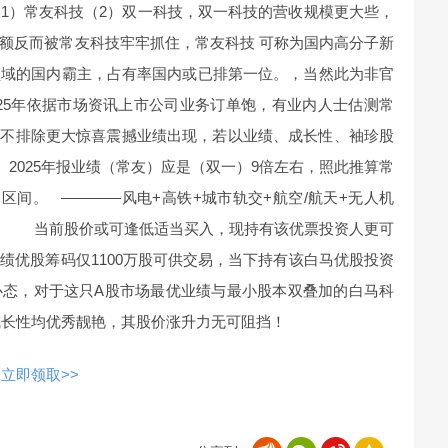
1）常友科技（2）双一科技，双一科技的营收规模更大些，
额反而被常友科技牢牢抓住，常友科技 可称为国内高分子新
领域的国内霸主，占有率国内或已排第一位。，当然此为非官
25年依据市场资讯上市公司业务订单饱，有业内人士估测常
股，不排除更大惊喜震撼业绩出现，若以业绩、成长性、袖珍股
2025年报业绩（常友）应是（双一）9倍左右，照此推算常
0元区间。 ————风电+高铁+城市轨交+航空/航天+无人机
 当前股价或可逢低适当买入，现持有该优票投资人更可
绩优股筹码仅1100万股可供交易，当下持有该白马优股投资
心态，对于这只A股市场最优业绩与最小股本双叠加的白马科
与成长性均优秀靓艳，其股价涨升力无可阻挡！
立即领取>>