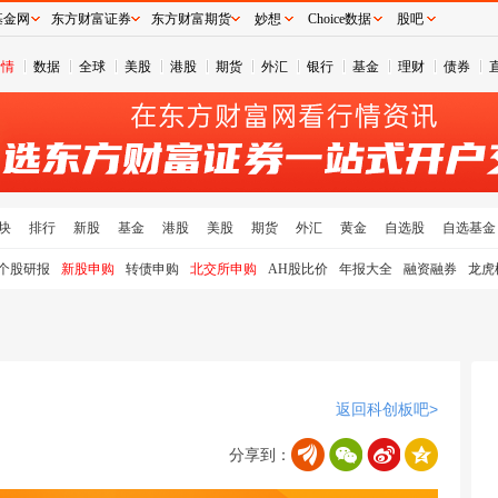
基金网
东方财富证券
东方财富期货
妙想
Choice数据
股吧
行情
数据
全球
美股
港股
期货
外汇
银行
基金
理财
债券
块
排行
新股
基金
港股
美股
期货
外汇
黄金
自选股
自选基金
个股研报
新股申购
转债申购
北交所申购
AH股比价
年报大全
融资融券
龙虎
返回科创板吧>
分享到：