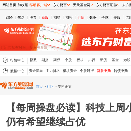
网站首页
加收藏
移动客户端
东方财富
天天基金网
东方财富证券
东方
财经
焦点
股票
新股
期指
期权
行情
数据
全球
美股
港
指数
期指
期权
个股
板块
排行
新股
基金
港股
行情中心
资金流向
主力排名
板块资金
个股研报
新股申购
转债申购
数据中心
首页
>
社区
>
专栏正文
【每周操盘必读】科技上周
仍有希望继续占优