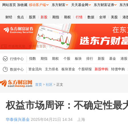
网站首页
加收藏
移动客户端
东方财富
天天基金网
东方财富证券
东方
财经
焦点
股票
新股
期指
期权
行情
数据
全球
美股
港
指数
期指
期权
个股
板块
排行
新股
基金
港股
行情中心
资金流向
主力排名
板块资金
个股研报
新股申购
转债申购
数据中心
首页
>
社区
>
正文
权益市场周评：不确定性最
华泰保兴基金
2025年04月21日 14:34
上海