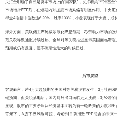
央汇金明确了自己是资本市场上的“国家队”，发挥着类“平准基金
市场增持ETF后，在短期内对提振市场风偏有明显作用。中央汇金
得全A涨幅中位数达6.20%，胜率100%，小盘表现好于大盘，
海外方面，美联储主席鲍威尔淡化降息预期，称劳动力市场的强
范关税导致通胀持续过热。全球对等关税推迟显示美国面临滞涨
预期或仍有反复，但不确定性最大的时候已过。
后市展望
客观而言，若4月大超预期的美国对等关税没有发生，3月社融
端预期，但关税落地后，国内对外出口面临更大挑战，对经济的
显现。股市的主要矛盾从经济基本面转为新一轮政策的力度和出
背景下，A股下行风险可控，考虑到目前指数ERP隐含的未来