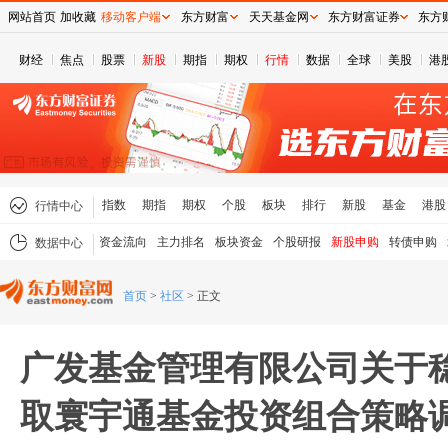
网站首页
加收藏
移动客户端
东方财富
天天基金网
东方财富证券
东方
财经
焦点
股票
新股
期指
期权
行情
数据
全球
美股
港
指数
期指
期权
个股
板块
排行
新股
基金
港股
行情中心
资金流向
主力排名
板块资金
个股研报
新股申购
转债申购
数据中心
首页
>
社区
>
正文
广发基金管理有限公司关于
取寰宇通基金投资组合策略