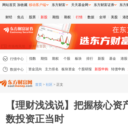
网站首页
加收藏
移动客户端
东方财富
天天基金网
东方财富证券
东方
财经
焦点
股票
新股
期指
期权
行情
数据
全球
美股
港
指数
期指
期权
个股
板块
排行
新股
基金
港股
行情中心
资金流向
主力排名
板块资金
个股研报
新股申购
转债申购
数据中心
首页
>
社区
>
正文
【理财浅浅说】把握核心资产
数投资正当时