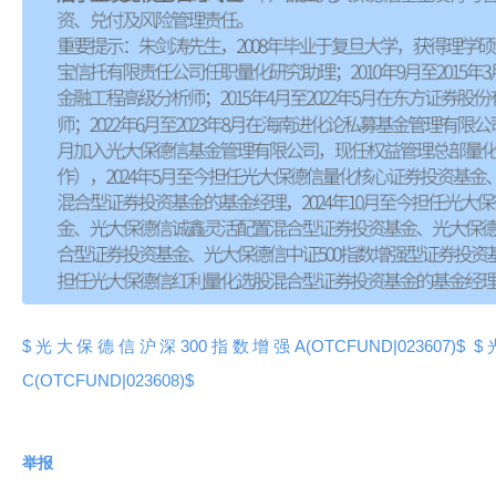
$光大保德信沪深300指数增强A(OTCFUND|023607)$
$
C(OTCFUND|023608)$
举报