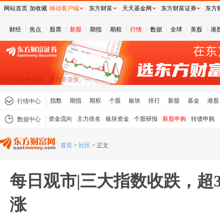
网站首页
加收藏
移动客户端
东方财富
天天基金网
东方财富证券
东方
财经
焦点
股票
新股
期指
期权
行情
数据
全球
美股
港
指数
期指
期权
个股
板块
排行
新股
基金
港股
行情中心
资金流向
主力排名
板块资金
个股研报
新股申购
转债申购
数据中心
首页
>
社区
>
正文
每日观市|三大指数收跌，超3
涨