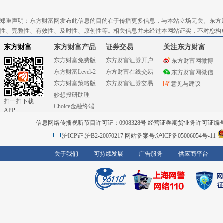
郑重声明：东方财富网发布此信息的目的在于传播更多信息，与本站立场无关。东方
性、完整性、有效性、及时性、原创性等。相关信息并未经过本网站证实，不对您构
东方财富
东方财富产品
证券交易
关注东方财富
东方财富免费版
东方财富证券开户
东方财富网微博
东方财富Level-2
东方财富在线交易
东方财富网微信
东方财富策略版
东方财富证券交易
意见与建议
妙想投研助理
扫一扫下载
Choice金融终端
APP
信息网络传播视听节目许可证：0908328号 经营证券期货业务许可证编号：91310
沪ICP证:沪B2-20070217
网站备案号:沪ICP备05006054号-11
关于我们
可持续发展
广告服务
供应商平台