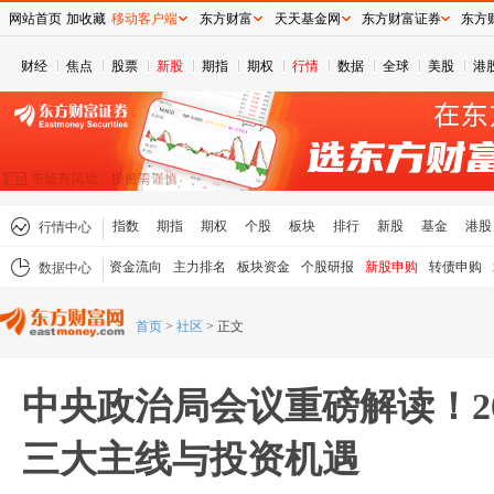
网站首页
加收藏
移动客户端
东方财富
天天基金网
东方财富证券
东方
财经
焦点
股票
新股
期指
期权
行情
数据
全球
美股
港
指数
期指
期权
个股
板块
排行
新股
基金
港股
行情中心
资金流向
主力排名
板块资金
个股研报
新股申购
转债申购
数据中心
首页
>
社区
>
正文
中央政治局会议重磅解读！2
三大主线与投资机遇