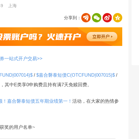
49
上海
分享到：
券一站式开户交易>>
ND|007014)$
/
$嘉合磐泰短债C(OTCFUND|007015)$
/
，其中E类享0申购费且持有满7天免赎回费。
名额！嘉合磐泰短债五年期业绩第一！
活动，在大家的热情参
获奖的用户名单~