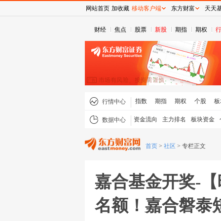
网站首页
加收藏
移动客户端
东方财富
天天
财经
焦点
股票
新股
期指
期权
指数
期指
期权
个股
板
行情中心
资金流向
主力排名
板块资金
数据中心
首页
>
社区
>
专栏正文
嘉合基金开奖-【
名额！嘉合磐泰