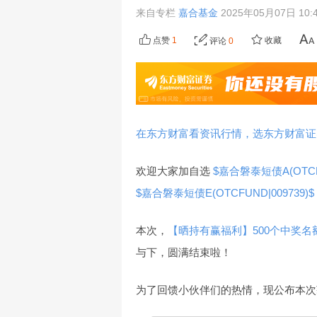
来自专栏
嘉合基金
2025年05月07日 10:
点赞
1
收藏
评论
0
在东方财富看资讯行情，选东方财富证
欢迎大家加自选
$嘉合磐泰短债A(OTCFU
$嘉合磐泰短债E(OTCFUND|009739)$
本次，
【晒持有赢福利】500个中奖
与下，圆满结束啦！
为了回馈小伙伴们的热情，现公布本次