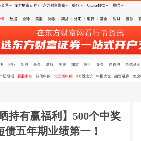
基金网
东方财富证券
东方财富期货
妙想
Choice数据
股吧
行情
数据
全球
美股
港股
期货
外汇
银行
基金
理财
债券
块
排行
新股
基金
港股
美股
期货
外汇
黄金
自选股
自选基金
个股研报
新股申购
转债申购
北交所申购
AH股比价
年报大全
融资融券
龙虎
晒持有赢福利】500个中奖
短债五年期业绩第一！