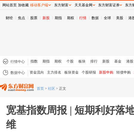
网站首页
加收藏
移动客户端
东方财富
天天基金网
东方财富证券
东方
财经
焦点
股票
新股
期指
期权
行情
数据
全球
美股
港
指数
期指
期权
个股
板块
排行
新股
基金
港股
行情中心
资金流向
主力排名
板块资金
个股研报
新股申购
转债申购
数据中心
首页
>
社区
>
正文
宽基指数周报 | 短期利好落
维