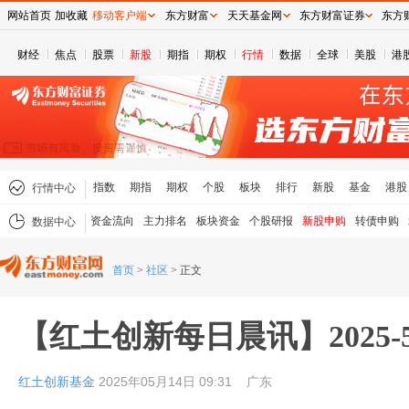
网站首页
加收藏
移动客户端
东方财富
天天基金网
东方财富证券
东方
财经
焦点
股票
新股
期指
期权
行情
数据
全球
美股
港
指数
期指
期权
个股
板块
排行
新股
基金
港股
行情中心
资金流向
主力排名
板块资金
个股研报
新股申购
转债申购
数据中心
首页
>
社区
>
正文
【红土创新每日晨讯】2025-5
红土创新基金
2025年05月14日 09:31
广东