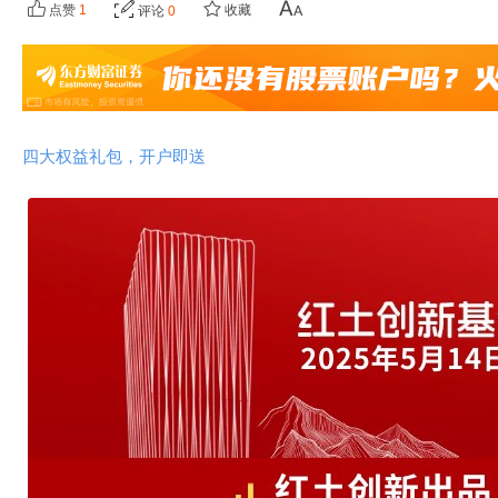
点赞
1
收藏
评论
0
四大权益礼包，开户即送