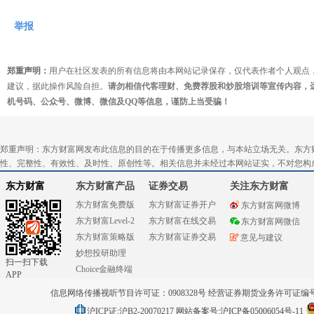
举报
郑重声明：
用户在社区发表的所有信息将由本网站记录保存，仅代表作者个人观点
建议，据此操作风险自担。
请勿相信代客理财、免费荐股和炒股培训等宣传内容，
机号码、公众号、微博、微信及QQ等信息，谨防上当受骗！
郑重声明：东方财富网发布此信息的目的在于传播更多信息，与本站立场无关。东方
性、完整性、有效性、及时性、原创性等。相关信息并未经过本网站证实，不对您构
东方财富
东方财富产品
证券交易
关注东方财富
东方财富免费版
东方财富证券开户
东方财富网微博
东方财富Level-2
东方财富在线交易
东方财富网微信
东方财富策略版
东方财富证券交易
意见与建议
妙想投研助理
扫一扫下载
Choice金融终端
APP
信息网络传播视听节目许可证：0908328号 经营证券期货业务许可证编号：91310
沪ICP证:沪B2-20070217
网站备案号:沪ICP备05006054号-11