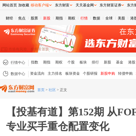
网站首页
加收藏
移动客户端
东方财富
天天基金网
东方财富证券
东方
财经
焦点
股票
新股
期指
期权
行情
数据
全球
美股
港
指数
期指
期权
个股
板块
排行
新股
基金
港股
行情中心
资金流向
主力排名
板块资金
个股研报
新股申购
转债申购
数据中心
首页
>
社区
>
正文
【投基有道】第152期 从F
专业买手重仓配置变化