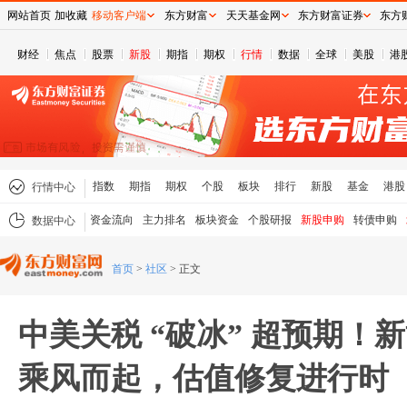
网站首页
加收藏
移动客户端
东方财富
天天基金网
东方财富证券
东方
财经
焦点
股票
新股
期指
期权
行情
数据
全球
美股
港
指数
期指
期权
个股
板块
排行
新股
基金
港股
行情中心
资金流向
主力排名
板块资金
个股研报
新股申购
转债申购
数据中心
首页
>
社区
>
正文
中美关税 “破冰” 超预期！
乘风而起，估值修复进行时