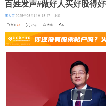
百姓发声#做好人买好股得好
李大霄
2025年05月14日 15:47
上海
点赞
72
收藏
评论
播