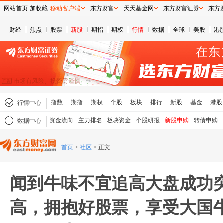
网站首页
加收藏
移动客户端
东方财富
天天基金网
东方财富证券
东方
财经
焦点
股票
新股
期指
期权
行情
数据
全球
美股
港
指数
期指
期权
个股
板块
排行
新股
基金
港股
行情中心
资金流向
主力排名
板块资金
个股研报
新股申购
转债申购
数据中心
首页
>
社区
>
正文
闻到牛味不宜追高大盘成功突
高，拥抱好股票，享受大国牛