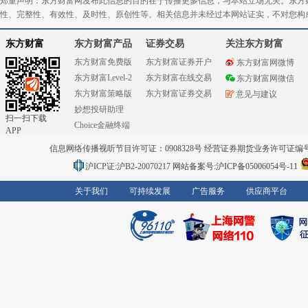
郑重声明：东方财富网发布此信息的目的在于传播更多信息，与本站立场无关。东方
性、完整性、有效性、及时性、原创性等。相关信息并未经过本网站证实，不对您构
东方财富
东方财富产品
证券交易
关注东方财富
东方财富免费版
东方财富证券开户
东方财富网微博
东方财富Level-2
东方财富在线交易
东方财富网微信
东方财富策略版
东方财富证券交易
意见与建议
妙想投研助理
扫一扫下载
Choice金融终端
APP
信息网络传播视听节目许可证：0908328号 经营证券期货业务许可证编号：91310
沪ICP证:沪B2-20070217
网站备案号:沪ICP备05006054号-11
关于我们
可持续发展
广告服务
供应商平台