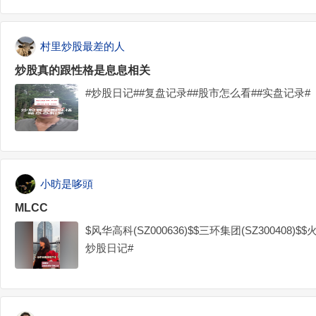
村里炒股最差的人
炒股真的跟性格是息息相关
#炒股日记##复盘记录##股市怎么看##实盘记录#
小昉是哆頭
MLCC
$风华高科(SZ000636)$$三环集团(SZ300408)$$
炒股日记#