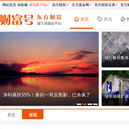
网站首页
加收藏
移动客户端
东方财富
天天基金网
东方财富证券
东方
首页
关注
玻纤板块集体
剿，已杀疯了
说好十年不卖，段永平减持泡泡玛特言行不
瑞幸规模扩张
一？
关注
发现