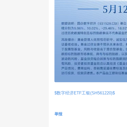
$数字经济ETF工银(SH561220)$
举报