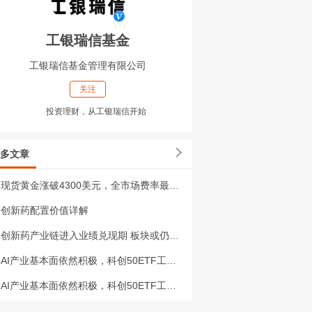
工银瑞信基金
工银瑞信基金管理有限公司
关注
投资理财，从工银瑞信开始
多文章
现货黄金涨破4300美元，全市场费率最低一档的黄金ETF工银（518660）年内日均成交额超3.5亿元
创新药配置价值详解
创新药产业链进入业绩兑现期 板块或仍有向上修复动力
AI产业基本面依然积极，科创50ETF工银（588050）近1年日均成交额超4.4亿元
AI产业基本面依然积极，科创50ETF工银（588050）近1年日均成交额超4.4亿元