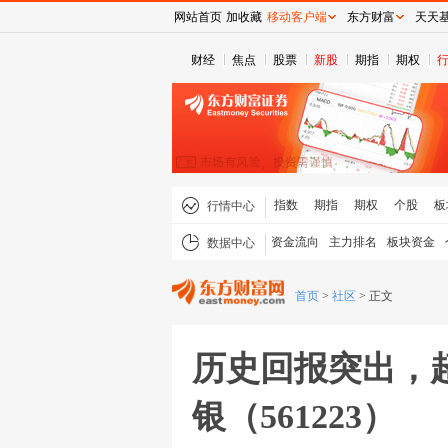
网站首页
加收藏
移动客户端
东方财富
天天
财经
焦点
股票
新股
期指
期权
指数
期指
期权
个股
板
行情中心
资金流向
主力排名
板块资金
数据中心
首页
>
社区
>
正文
历史回报突出，
银（561223）