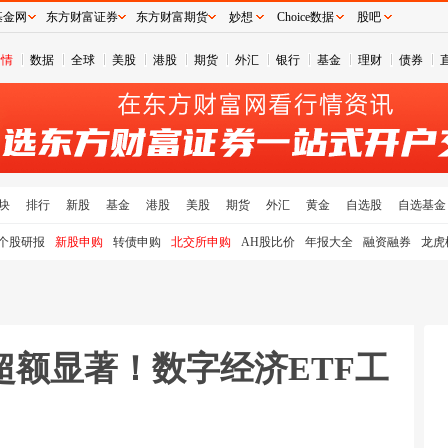
基金网
东方财富证券
东方财富期货
妙想
Choice数据
股吧
行情
数据
全球
美股
港股
期货
外汇
银行
基金
理财
债券
块
排行
新股
基金
港股
美股
期货
外汇
黄金
自选股
自选基金
个股研报
新股申购
转债申购
北交所申购
AH股比价
年报大全
融资融券
龙虎
超额显著！数字经济ETF工