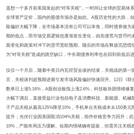
遥想一个多月前美国发起的“对等关税”，一时间让全球的贸易体
全球资产定价，国内的股债市场亦是如此。A股历史性的大跌，
险偏好大幅下降，全市场基本没有公司可以幸免，同时债券做为
期的低点，而市场交易逻辑也逐渐发生变化，由负债荒与货币约
面变化和政策对冲下的货币宽松预期。随后的市场在释放完恐慌
为“对等关税”造成的跳空缺口，中长期债券利率也在回到前低后
仅仅一个月后，随着中美日内瓦经贸会谈的结束，关税战的第一
言，关税谈判超预期进展引发市场风险偏好快速回升。12日《联
数单日上涨5.16%，A股创业板指上涨2.6%，科技板块因情绪
大幅下调后，直接受益行业包括电子及消费科技、新能源、机械
子产品关税从最高125%降至10%，手机单台关税成本从150美
提升；光伏行业因美国取消104%关税，组件价格竞争力回升；此
10%，产能布局压力缓解。短期内情绪确有提振，但需关注关税