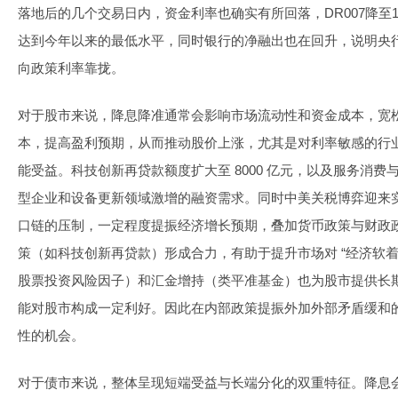
落地后的几个交易日内，资金利率也确实有所回落，DR007降至1.5
达到今年以来的最低水平，同时银行的净融出也在回升，说明央
向政策利率靠拢。
对于股市来说，降息降准通常会影响市场流动性和资金成本，宽
本，提高盈利预期，从而推动股价上涨，尤其是对利率敏感的行
能受益。科技创新再贷款额度扩大至 8000 亿元，以及服务消
型企业和设备更新领域激增的融资需求。同时中美关税博弈迎来
口链的压制，一定程度提振经济增长预期，叠加货币政策与财政
策（如科技创新再贷款）形成合力，有助于提升市场对 “经济软着
股票投资风险因子）和汇金增持（类平准基金）也为股市提供长
能对股市构成一定利好。因此在内部政策提振外加外部矛盾缓和
性的机会。
对于债市来说，整体呈现短端受益与长端分化的双重特征。降息