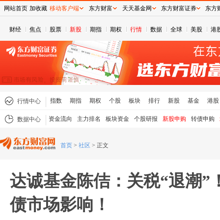
网站首页
加收藏
移动客户端
东方财富
天天基金网
东方财富证券
东方
财经
焦点
股票
新股
期指
期权
行情
数据
全球
美股
港
指数
期指
期权
个股
板块
排行
新股
基金
港股
行情中心
资金流向
主力排名
板块资金
个股研报
新股申购
转债申购
数据中心
首页
>
社区
>
正文
达诚基金陈佶：关税“退潮”
债市场影响！