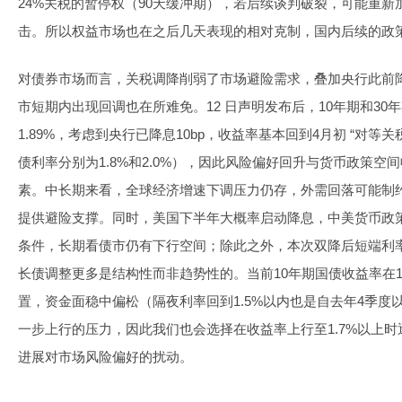
24%关税的暂停权（90天缓冲期），若后续谈判破裂，可能重
击。所以权益市场也在之后几天表现的相对克制，国内后续的政
对债券市场而言，关税调降削弱了市场避险需求，叠加央行此前
市短期内出现回调也在所难免。12 日声明发布后，10年期和30年
1.89%，考虑到央行已降息10bp，收益率基本回到4月初 “对等关
债利率分别为1.8%和2.0%），因此风险偏好回升与货币政策
素。中长期来看，全球经济增速下调压力仍存，外需回落可能制
提供避险支撑。同时，美国下半年大概率启动降息，中美货币政
条件，长期看债市仍有下行空间；除此之外，本次双降后短端利
长债调整更多是结构性而非趋势性的。当前10年期国债收益率在1.6
置，资金面稳中偏松（隔夜利率回到1.5%以内也是自去年4季度
一步上行的压力，因此我们也会选择在收益率上行至1.7%以上
进展对市场风险偏好的扰动。