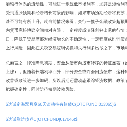
加银行体系的流动性，可能进一步压低市场利率，尤其是短端利
受到通胀预期和经济增长前景的影响，如果市场预期经济将复苏
甚至可能有所上升。就当前情况来看，央行一揽子金融政策超预
内货币宽松博弈空间相对有限，一定程度或演绎利好出尽的行情
口，降低了贸易摩擦对经济增长的不确定性，一定程度或削弱债市
上行风险，因此在关税交易逻辑切换和央行利多出尽之下，市场
总而言之，降准降息初期，资金从债市向股市转移的特征显著（如
上涨），但随着长端利率回升，部分资金或许会回流债市，这种
改善或政策进一步加码。所以后期还需动态跟踪经济数据、政策
把握确定性，同时防范短期波动风险。
$达诚定海双月享60天滚动持有短债C(OTCFUND|013965)$
$达诚腾益债券C(OTCFUND|017046)$