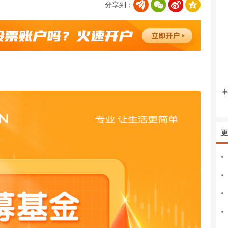
分享到：
丰
更