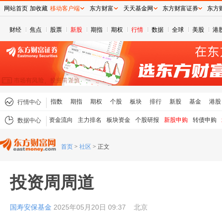
网站首页
加收藏
移动客户端
东方财富
天天基金网
东方财富证券
东方
财经
焦点
股票
新股
期指
期权
行情
数据
全球
美股
港
指数
期指
期权
个股
板块
排行
新股
基金
港股
行情中心
资金流向
主力排名
板块资金
个股研报
新股申购
转债申购
数据中心
首页
>
社区
>
正文
投资周周道
国寿安保基金
2025年05月20日 09:37
北京