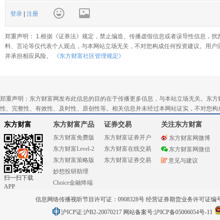
登录
|
注册
郑重声明： 1.根据《证券法》规定，禁止编造、传播虚假信息或者误导性信息，扰
料、言论等仅代表个人观点，与本网站立场无关，不对您构成任何投资建议。用户
并承担相应风险。
《东方财富社区管理规定》
郑重声明：东方财富网发布此信息的目的在于传播更多信息，与本站立场无关。东方
性、完整性、有效性、及时性、原创性等。相关信息并未经过本网站证实，不对您构
东方财富
东方财富产品
证券交易
关注东方财富
东方财富免费版
东方财富证券开户
东方财富网微博
东方财富Level-2
东方财富在线交易
东方财富网微信
东方财富策略版
东方财富证券交易
意见与建议
妙想投研助理
扫一扫下载
Choice金融终端
APP
信息网络传播视听节目许可证：0908328号 经营证券期货业务许可证编号：91310
沪ICP证:沪B2-20070217
网站备案号:沪ICP备05006054号-11