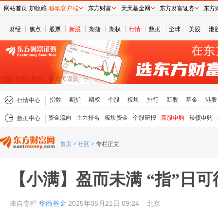
网站首页
加收藏
移动客户端
东方财富
天天基金网
东方财富证券
东方
财经
焦点
股票
新股
期指
期权
行情
数据
全球
美股
港
指数
期指
期权
个股
板块
排行
新股
基金
港股
行情中心
资金流向
主力排名
板块资金
个股研报
新股申购
转债申购
数据中心
首页
>
社区
>
专栏正文
【小满】盈而未满 “指”日可
来自专栏
华商基金
2025年05月21日 09:24
北京