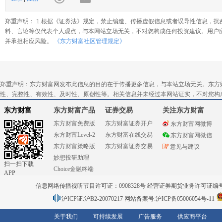
郑重声明： 1.根据《证券法》规定，禁止编造、传播虚假信息或者误导性信息，扰
料、言论等仅代表个人观点，与本网站立场无关，不对您构成任何投资建议。用户
并承担相应风险。
《东方财富社区管理规定》
郑重声明：东方财富网发布此信息的目的在于传播更多信息，与本站立场无关。东方
性、完整性、有效性、及时性、原创性等。相关信息并未经过本网站证实，不对您构
东方财富
东方财富产品
证券交易
关注东方财富
东方财富免费版
东方财富证券开户
东方财富网微博
东方财富Level-2
东方财富在线交易
东方财富网微信
东方财富策略版
东方财富证券交易
意见与建议
妙想投研助理
扫一扫下载
Choice金融终端
APP
信息网络传播视听节目许可证：0908328号 经营证券期货业务许可证编号：91310
沪ICP证:沪B2-20070217
网站备案号:沪ICP备05006054号-11
关于我们
可持续发展
广告服务
供应商平台