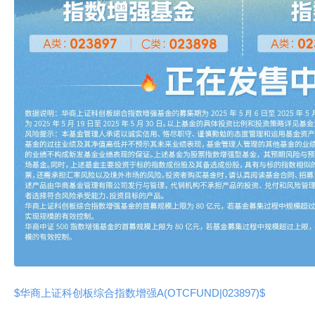
$华商上证科创板综合指数增强A(OTCFUND|023897)$