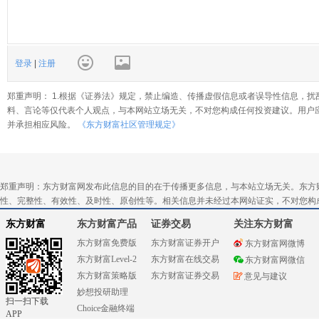
登录
|
注册
郑重声明： 1.根据《证券法》规定，禁止编造、传播虚假信息或者误导性信息，扰
料、言论等仅代表个人观点，与本网站立场无关，不对您构成任何投资建议。用户
并承担相应风险。
《东方财富社区管理规定》
郑重声明：东方财富网发布此信息的目的在于传播更多信息，与本站立场无关。东方
性、完整性、有效性、及时性、原创性等。相关信息并未经过本网站证实，不对您构
东方财富
东方财富产品
证券交易
关注东方财富
东方财富免费版
东方财富证券开户
东方财富网微博
东方财富Level-2
东方财富在线交易
东方财富网微信
东方财富策略版
东方财富证券交易
意见与建议
妙想投研助理
扫一扫下载
Choice金融终端
APP