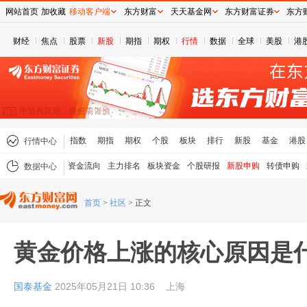
网站首页
加收藏
移动客户端
东方财富
天天基金网
东方财富证券
东方
财经
焦点
股票
新股
期指
期权
行情
数据
全球
美股
港
指数
期指
期权
个股
板块
排行
新股
基金
港股
行情中心
资金流向
主力排名
板块资金
个股研报
新股申购
转债申购
数据中心
首页
>
社区
>
正文
黄金价格上涨的核心原因是
国泰基金
2025年05月21日 10:36
上海