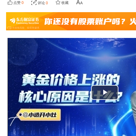
点赞
0
收藏
评论
0
播
放
视