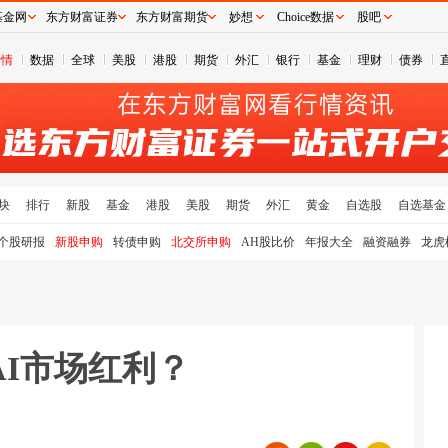
基金网
东方财富证券
东方财富期货
妙想
Choice数据
股吧
行情
数据
全球
美股
港股
期货
外汇
银行
基金
理财
债券
块
排行
新股
基金
港股
美股
期货
外汇
黄金
自选股
自选基金
个股研报
新股申购
转债申购
北交所申购
AH股比价
年报大全
融资融券
龙虎
I市场红利？