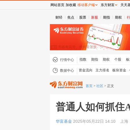
网站首页
加收藏
移动客户端
东方财富
天天
财经
焦点
股票
新股
期指
期权
指数
期指
期权
个股
板
行情中心
资金流向
主力排名
板块资金
数据中心
首页
>
社区
>
正文
普通人如何抓住A
华富基金
2025年05月22日 14:10
上海