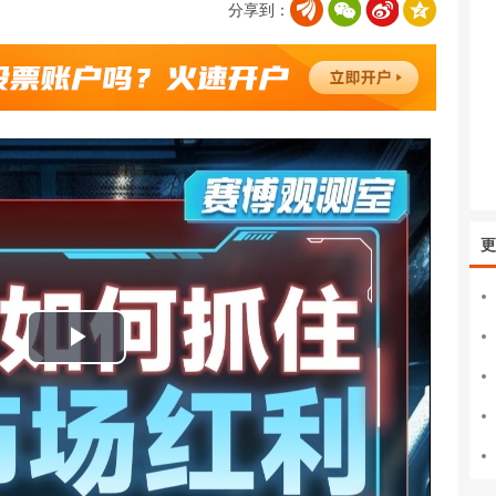
分享到：
更
播
放
视