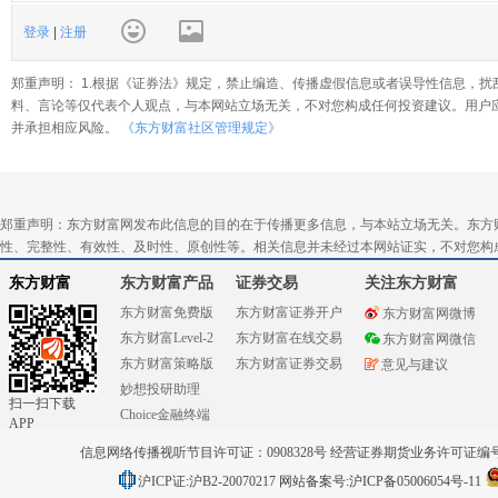
登录
|
注册
郑重声明： 1.根据《证券法》规定，禁止编造、传播虚假信息或者误导性信息，扰
料、言论等仅代表个人观点，与本网站立场无关，不对您构成任何投资建议。用户
并承担相应风险。
《东方财富社区管理规定》
郑重声明：东方财富网发布此信息的目的在于传播更多信息，与本站立场无关。东方
性、完整性、有效性、及时性、原创性等。相关信息并未经过本网站证实，不对您构
东方财富
东方财富产品
证券交易
关注东方财富
东方财富免费版
东方财富证券开户
东方财富网微博
东方财富Level-2
东方财富在线交易
东方财富网微信
东方财富策略版
东方财富证券交易
意见与建议
妙想投研助理
扫一扫下载
Choice金融终端
APP
信息网络传播视听节目许可证：0908328号 经营证券期货业务许可证编号：91310
沪ICP证:沪B2-20070217
网站备案号:沪ICP备05006054号-11