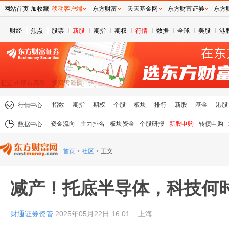
网站首页
加收藏
移动客户端
东方财富
天天基金网
东方财富证券
东方
财经
焦点
股票
新股
期指
期权
行情
数据
全球
美股
港
指数
期指
期权
个股
板块
排行
新股
基金
港股
行情中心
资金流向
主力排名
板块资金
个股研报
新股申购
转债申购
数据中心
首页
>
社区
>
正文
减产！托底半导体，科技何
财通证券资管
2025年05月22日 16:01
上海