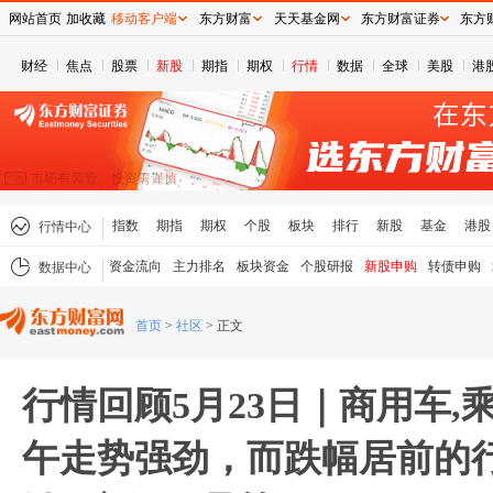
网站首页
加收藏
移动客户端
东方财富
天天基金网
东方财富证券
东方
财经
焦点
股票
新股
期指
期权
行情
数据
全球
美股
港
指数
期指
期权
个股
板块
排行
新股
基金
港股
行情中心
资金流向
主力排名
板块资金
个股研报
新股申购
转债申购
数据中心
首页
>
社区
>
正文
行情回顾5月23日｜商用车,
午走势强劲，而跌幅居前的