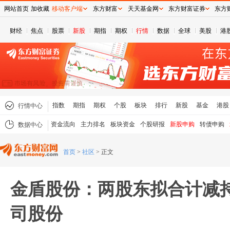
网站首页
加收藏
移动客户端
东方财富
天天基金网
东方财富证券
东方
财经
焦点
股票
新股
期指
期权
行情
数据
全球
美股
港
指数
期指
期权
个股
板块
排行
新股
基金
港股
行情中心
资金流向
主力排名
板块资金
个股研报
新股申购
转债申购
数据中心
首页
>
社区
>
正文
金盾股份：两股东拟合计减
司股份