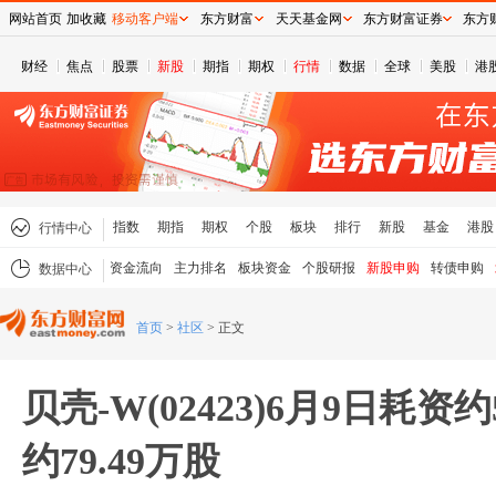
网站首页
加收藏
移动客户端
东方财富
天天基金网
东方财富证券
东方
财经
焦点
股票
新股
期指
期权
行情
数据
全球
美股
港
指数
期指
期权
个股
板块
排行
新股
基金
港股
行情中心
资金流向
主力排名
板块资金
个股研报
新股申购
转债申购
数据中心
首页
>
社区
>
正文
贝壳-W(02423)6月9日耗资
约79.49万股